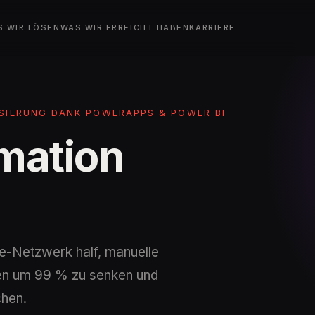
S WIR LÖSEN
WAS WIR ERREICHT HABEN
KARRIERE
ISIERUNG DANK POWERAPPS & POWER BI
mation
-Netzwerk half, manuelle
den um 99 % zu senken und
chen.